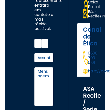
representante
Caixa
entrará
Postal
em
182 -
contato o
Recife/PE
mais
rápido
Canal
possível.
de
Ética
0800
700
6161
http://con
ASA
Recife
/
Sede