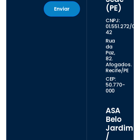
(PE)
Enviar
CNPJ:
01.551.272/00
42
Rua
da
Paz,
82.
Afogados.
Recife/PE
CEP:
50.770-
000
ASA
Belo
Jardim
/