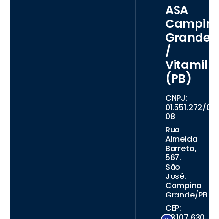
ASA
Campin
Grande
/
Vitamilh
(PB)
CNPJ:
01.551.272/00
08
Rua
Almeida
Barreto,
567.
São
José.
Campina
Grande/PB
CEP:
58.107.630