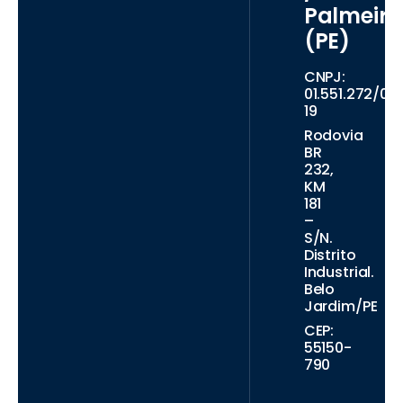
Palmeiro
(PE)
CNPJ:
01.551.272/00
19
Rodovia
BR
232,
KM
181
–
S/N.
Distrito
Industrial.
Belo
Jardim/PE
CEP:
55150-
790