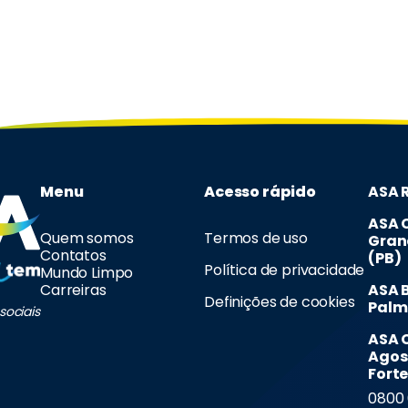
Menu
Acesso rápido
ASA R
ASA 
Quem somos
Termos de uso
Gran
Contatos
(PB)
Política de privacidade
Mundo Limpo
Carreiras
ASA B
Definições de cookies
Palm
sociais
ASA 
Agos
Forte
0800 